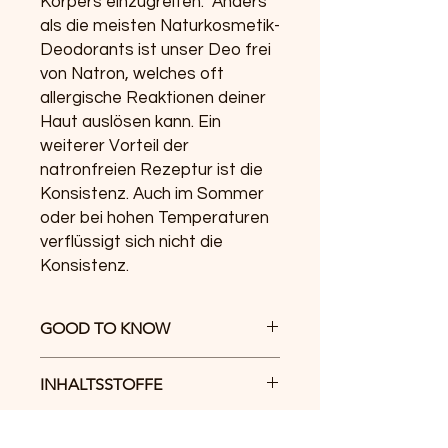
Körpers einzugreifen. Anders
als die meisten Naturkosmetik-
Deodorants ist unser Deo frei
von Natron, welches oft
allergische Reaktionen deiner
Haut auslösen kann. Ein
weiterer Vorteil der
natronfreien Rezeptur ist die
Konsistenz. Auch im Sommer
oder bei hohen Temperaturen
verflüssigt sich nicht die
Konsistenz.
GOOD TO KNOW
ohne Parabene
INHALTSSTOFFE
keine Aluminiumsalze, Silikonöle
und Erdölderivate
Jojoba-oil
0% Natriumbicarbonat (Natron,
GEWICHT
Coconut-Oil