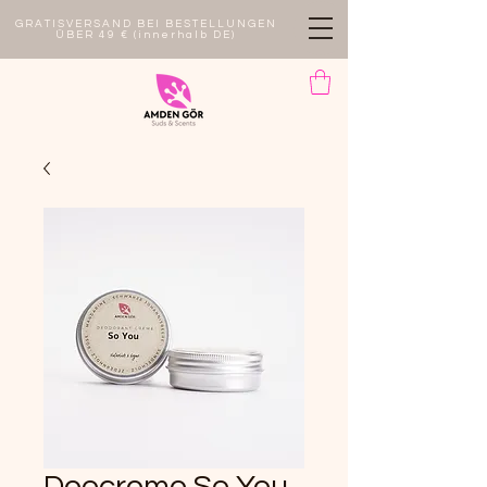
GRATISVERSAND BEI BESTELLUNGEN
ÜBER 49 € (innerhalb DE)
Deocreme So You