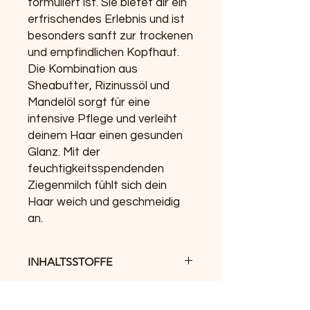
formuliert ist. Sie bietet dir ein
erfrischendes Erlebnis und ist
besonders sanft zur trockenen
und empfindlichen Kopfhaut.
Die Kombination aus
Sheabutter, Rizinussöl und
Mandelöl sorgt für eine
intensive Pflege und verleiht
deinem Haar einen gesunden
Glanz. Mit der
feuchtigkeitsspendenden
Ziegenmilch fühlt sich dein
Haar weich und geschmeidig
an.
INHALTSSTOFFE
- Rizinussöl versorgt die Haarstruktur
GEWICHT
mit Feuchtigkeit und beruhigt