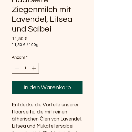
Ziegenmilch mit
Lavendel, Litsea
und Salbei
Preis
11,50 €
11,50 €
/
100g
11,50 €
pro
Anzahl
*
100
Gramm
In den Warenkorb
Entdecke die Vorteile unserer
Haarseife, die mit reinen
ätherischen Ölen von Lavendel,
Litsea und Mukatellersalbei