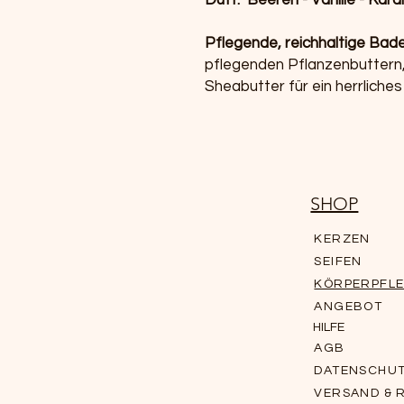
Duft: Beeren - Vanille - Kara
Pflegende, reichhaltige Bad
pflegenden Pflanzenbuttern,
Sheabutter für ein herrlich
SHOP
KERZEN
SEIFEN
KÖRPERPFL
ANGEBOT
HILFE
AGB
DATENSCHU
VERSAND & 