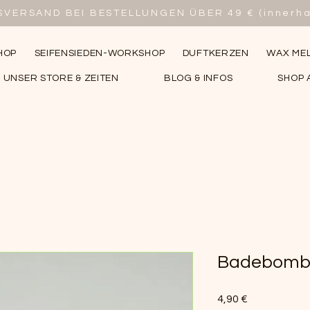
SVERSAND BEI BESTELLUNGEN ÜBER 49 € (innerha
HOP
SEIFENSIEDEN-WORKSHOP
DUFTKERZEN
WAX MEL
UNSER STORE & ZEITEN
BLOG & INFOS
SHOP 
Badebombe
Preis
4,90 €